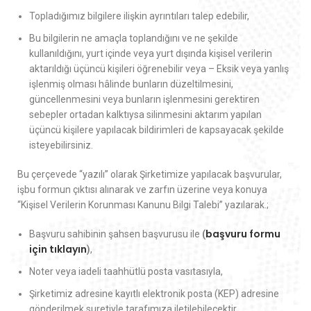
Topladığımız bilgilere ilişkin ayrıntıları talep edebilir,
Bu bilgilerin ne amaçla toplandığını ve ne şekilde
kullanıldığını, yurt içinde veya yurt dışında kişisel verilerin
aktarıldığı üçüncü kişileri öğrenebilir veya – Eksik veya yanlış
işlenmiş olması hâlinde bunların düzeltilmesini,
güncellenmesini veya bunların işlenmesini gerektiren
sebepler ortadan kalktıysa silinmesini aktarım yapılan
üçüncü kişilere yapılacak bildirimleri de kapsayacak şekilde
isteyebilirsiniz.
Bu çerçevede “yazılı” olarak Şirketimize yapılacak başvurular,
işbu formun çıktısı alınarak ve zarfın üzerine veya konuya
“Kişisel Verilerin Korunması Kanunu Bilgi Talebi” yazılarak.;
başvuru formu
Başvuru sahibinin şahsen başvurusu ile
(
için tıklayın
)
,
Noter veya iadeli taahhütlü posta vasıtasıyla,
Şirketimiz adresine kayıtlı elektronik posta (KEP) adresine
gönderilmek suretiyle tarafımıza iletilebilecektir.