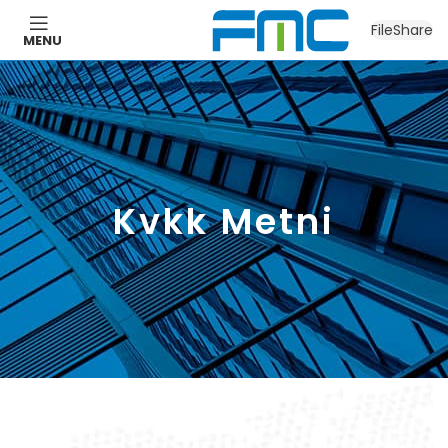
FileShare
MENU
Kvkk Metni