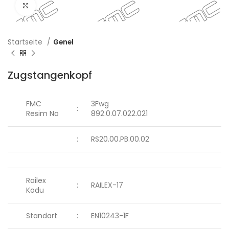
Click to enlarge
Startseite
Genel
Zugstangenkopf
FMC
3Fwg
:
Resim No
892.0.07.022.021
:
RS20.00.PB.00.02
Railex
:
RAILEX-17
Kodu
Standart
:
EN10243-1F