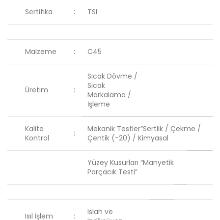
Sertifika
:
TSI
Malzeme
:
C45
Sıcak Dövme /
Sıcak
Üretim
:
Markalama /
İşleme
Kalite
Mekanik Testler”Sertlik / Çekme /
:
Kontrol
Çentik (-20) / Kimyasal
Yüzey Kusurları “Manyetik
Parçacık Testi”
Islah ve
Isıl İşlem
: