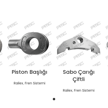
Piston Başlığı
Sabo Çarığı
TEKLIF AL
TEKLIF AL
Çiftli
Railex
,
Fren Sistemi
Railex
,
Fren Sistemi