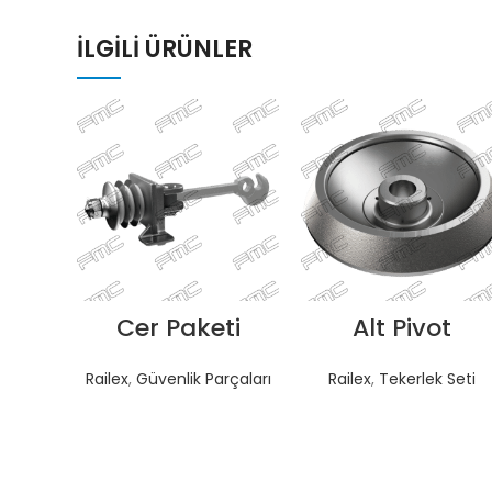
İLGILI ÜRÜNLER
Cer Paketi
Alt Pivot
TEKLIF AL
TEKLIF AL
Railex
,
Güvenlik Parçaları
Railex
,
Tekerlek Seti