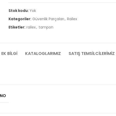
Stok kodu:
Yok
Kategoriler:
Güvenlik Parçaları
,
Railex
Etiketler:
railex
,
tampon
EK BILGI
KATALOGLARIMIZ
SATIŞ TEMSILCILERIMIZ
 NO