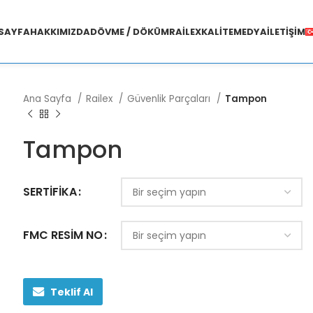
SAYFA
HAKKIMIZDA
DÖVME / DÖKÜM
RAILEX
KALITE
MEDYA
İLETIŞIM
Ana Sayfa
Railex
Güvenlik Parçaları
Tampon
Tampon
SERTIFIKA
FMC RESIM NO
Teklif Al