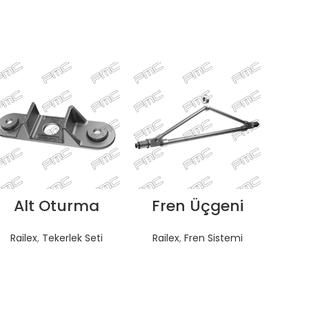
Alt Oturma
Fren Üçgeni
TEKLIF AL
TEKLIF AL
Railex
,
Tekerlek Seti
Railex
,
Fren Sistemi