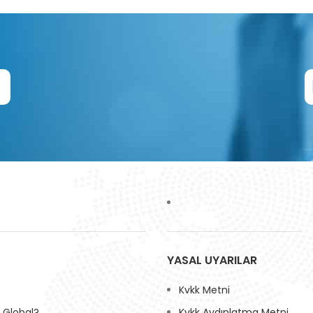
Z
YASAL UYARILAR
Kvkk Metni
Global?
Kvkk Aydınlatma Metni