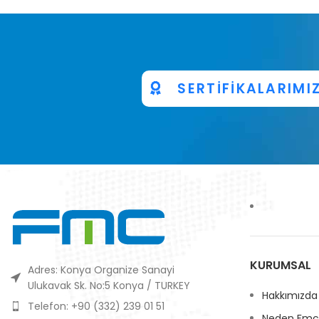
SERTİFİKALARIMI
KURUMSAL
Adres: Konya Organize Sanayi
Ulukavak Sk. No:5 Konya / TURKEY
Hakkımızda
Telefon: +90 (332) 239 01 51
Neden Fmc 